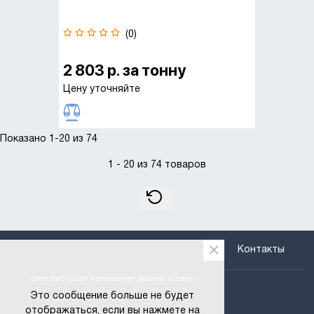
(0)
2 803 р. за тонну
Цену уточняйте
Показано 1-20 из 74
1 - 20 из 74 товаров
×
Каталог
Оплата
Доставка
Контакты
+375 (29) 666-97-29
Этот Веб-Сайт использует файлы cookie
Это сообщение больше не будет
+375 (25) 795-66-75
отображаться, если вы нажмете на