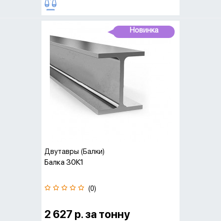
Новинка
Двутавры (Балки)
Балка 30К1
(0)
2 627 р. за тонну