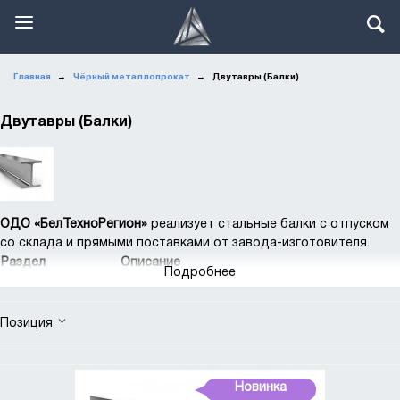
Главная
Чёрный металлопрокат
Двутавры (Балки)
→
→
Двутавры (Балки)
ОДО «БелТехноРегион»
реализует стальные балки с отпуском
со склада и прямыми поставками от завода-изготовителя.
Раздел
Описание
Подробнее
Балка двутавровая (двутавр) - стальная
балка с Н-образным сечением,
изготовленная в соответствии с ГОСТ
Позиция
Продукт
26020-83, 8239-89 и 19425-74 из
углеродистой и низколегированной стали.
Основное применение – возведение
Новинка
несущих конструкций.