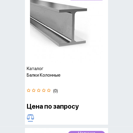
1. Горячая прокатка из стальных заготовок
Методы
2. Сварка специальным оборудованием.
производства
Горячекатаная балка экономически выгодна
по сравнению со сварной.
Классификация
По положению
1. С уклоном внутренних граней 2. С
граней полок
параллельными гранями
1. Нормальная ширина – Б 2.
По ширине полок
Широкополочная – Ш 3. Колонная – К
По материалу
1. Из углеродистой стали 2. Из
Каталог
изготовления
низколегированной стали
Балки Колонные
По уклону граней
1. Обычная – ГОСТ 8239-89 2. Специальная –
полок
ГОСТ 19425-74
По способу
(0)
1. Горячекатаная 2. Холоднокатаная
изготовления
По
Цена по запросу
1. Для подвесных путей – М 2. Для
эксплуатационным
укрепления шахтных стволов – С
данным
По длине
1. Немерная 2. Мерная 3. Кратная мерной
Применяется в строительстве для