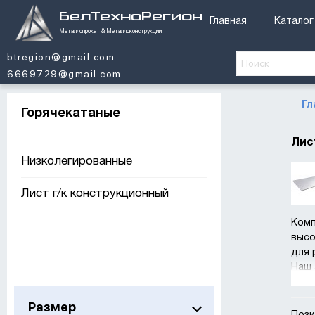
БелТехноРегион
Главная
Каталог
Металлопрокат & Металлоконструкции
btregion@gmail.com
6669729@gmail.com
Гл
Горячекатаные
Лис
Низколегированные
Лист г/к конструкционный
Комп
высо
для 
Наш 
Ра
Ра
Размер
Ра