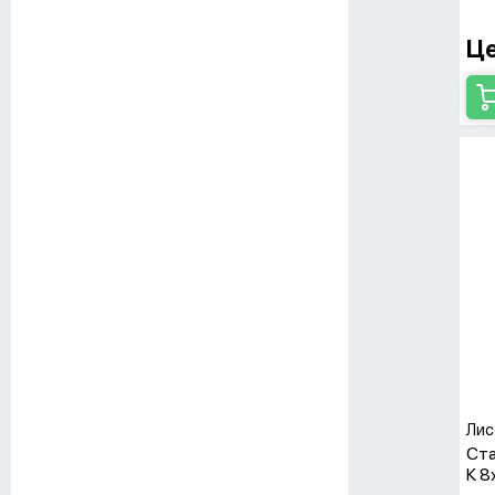
Це
Лис
Ста
К 