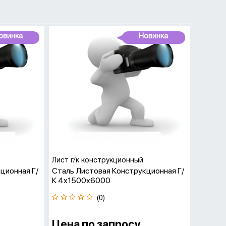
овинка
Новинка
рукционного листового проката, соответствующего
ением для машиностроительной, строительной и
Лист г/к конструкционный
ционная Г/
Сталь Листовая Конструкционная Г/
К 4х1500х6000
(0)
Цена по запросу