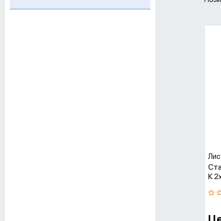
Поз
Ра
Ра
Ра
Ра
Комп
совр
друг
Лис
Ста
К 2
Це