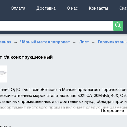
Оплата
Доставка
О нас
Контакты
Ска
авная
Чёрный металлопрокат
Лист
Горячекатан
→
→
→
т г/к конструкционный
ания ОДО «БелТехноРегион» в Минске предлагает горячекатаны
кокачественных марок стали, включая 30ХГСА, 30MnB5, 40Х, Ст0
различных промышленных и строительных нужд, обладая проч
ассортимент листового проката включает следующие размеры
Подробнее
змер 1250х2500 мм с толщиной от 2 до 3 мм,
змер 1250х6000 мм с толщиной от 4 до 6 мм,
змер 1400х6000 мм с толщиной 40 мм,