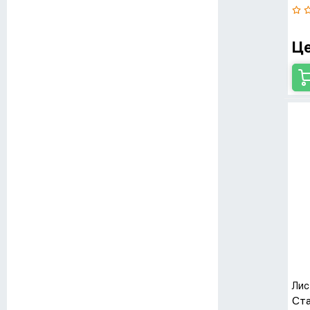
Це
Лис
Ста