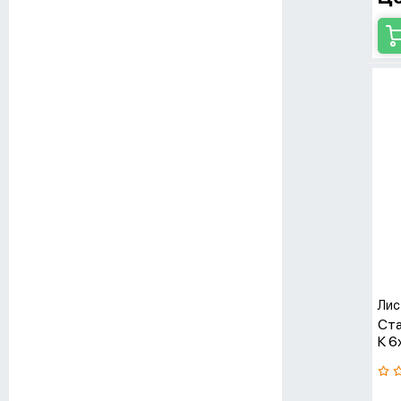
Лис
Ста
К 