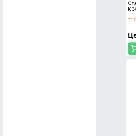
Ста
К 
Це