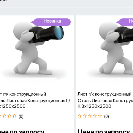
иция
змер 1500х5500 мм с толщиной 140 мм,
змер 1500х6000 мм с толщиной от 3 до 130 мм,
змер 1500х6500 мм с толщиной 50 мм,
Новинка
Н
змер 2000х6000 мм с толщиной от 10 до 100 мм.
ания ОДО «БелТехноРегион» предлагает широкий выбор конст
еменным стандартам качества, что делает его идеальным реш
их отраслей.
т г/к конструкционный
Лист г/к конструкционный
ль Листовая Конструкционная Г/
Сталь Листовая Конструк
х1250х2500
К 3х1250х2500
(0)
(0)
на по запросу
Цена по запросу