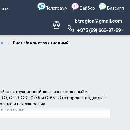
Телеграмм
Вайбер
Ватсапп
чать
btregion@gmail.com
+375 (29) 666-97-29
ые
Лист г/к конструкционный
→
й конструкционный лист, изготовленный из
8Ю, Ст20, Ст3, Ст45 и Ст65Г. Этот прокат подходит
ностью и надежностью.
 и толщины: