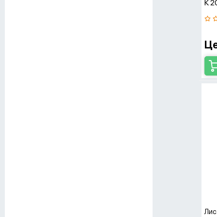
К 
Це
Лис