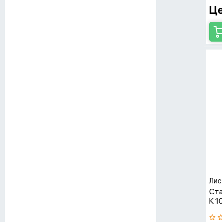
Це
Лис
Ста
К 