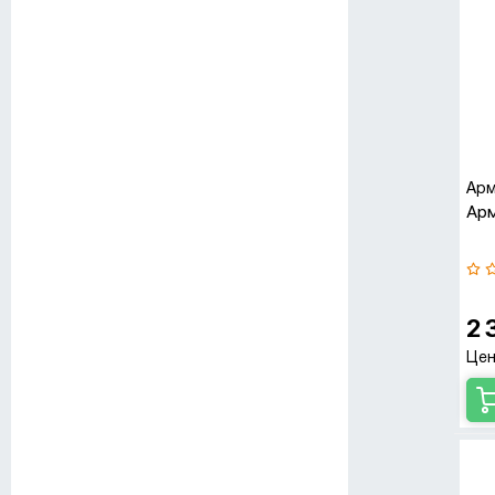
Арм
Арм
2 
Цен