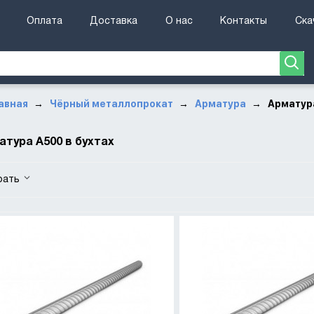
Оплата
Доставка
О нас
Контакты
Ска
авная
Чёрный металлопрокат
Арматура
Арматура
→
→
→
атура А500 в бухтах
рать