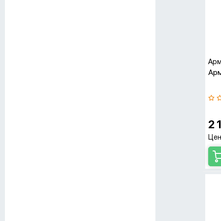
Арм
Арм
2 
Цен