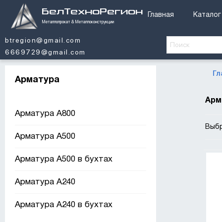
БелТехноРегион
Главная
Каталог
Металлопрокат & Металлоконструкции
btregion@gmail.com
6669729@gmail.com
Гл
Арматура
Арм
Арматура А800
Выб
Арматура А500
Арматура А500 в бухтах
Арматура А240
Арматура А240 в бухтах