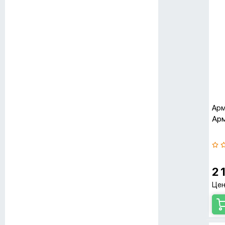
Арм
Арм
2 
Цен