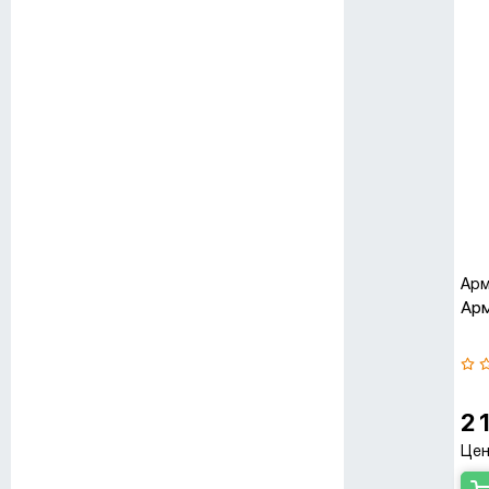
Арм
Арм
2 
Цен