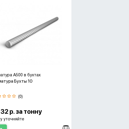
атура А500 в бухтах
атура Бухты 10
(0)
132 р. за тонну
у уточняйте