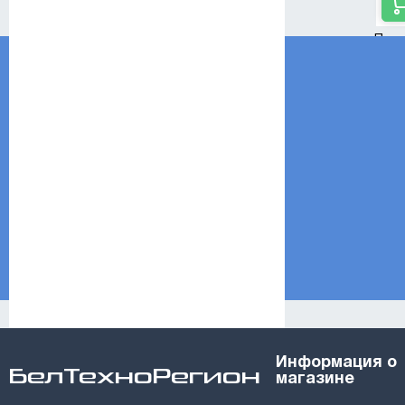
Пока
Информация о
БелТехноРегион
магазине