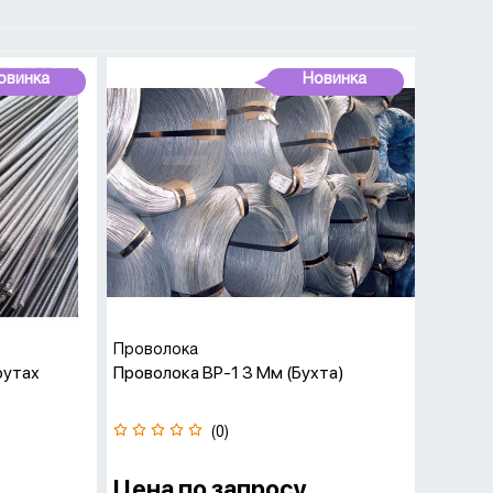
ивостью к нагрузкам и особой формой профиля.
 для укрепления железобетонных конструкций в
овинка
Новинка
овок, которые проходят обработку методом холодной
ативной документации, регулируются используемые
ки.
5 мм, с глубиной вмятин до 0,25 мм и выступом до 1
аждая партия проходит строгий контроль качества и
ктеристики, стандарт, номер партии и данные
Проволока
рутах
Проволока ВР-1 3 Мм (бухта)
й системой расчетов и быстрой доставкой. Мы
й подход к каждому клиенту. Менеджеры отдела
(0)
 необходимое количество и оформить заказ.
олоки ВР-1 в Минске!**
Цена по запросу