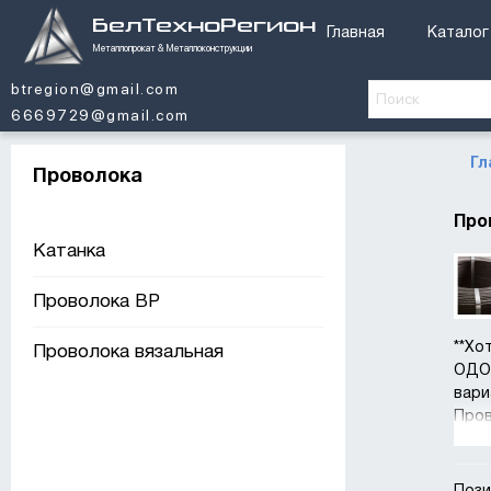
БелТехноРегион
Главная
Каталог
Металлопрокат & Металлоконструкции
btregion@gmail.com
6669729@gmail.com
Гл
Проволока
Про
Катанка
Проволока ВР
**Хо
Проволока вязальная
ОДО 
вари
Пров
стан
клие
**Пр