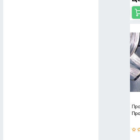
Про
Про