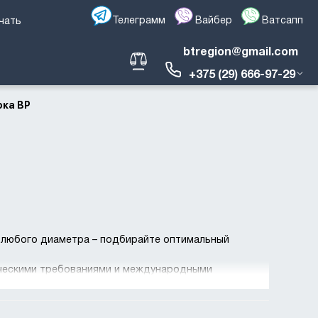
Телеграмм
Вайбер
Ватсапп
чать
btregion@gmail.com
+375 (29) 666-97-29
ока ВР
 любого диаметра – подбирайте оптимальный
ическими требованиями и международными
 скидки на крупные заказы и для постоянных