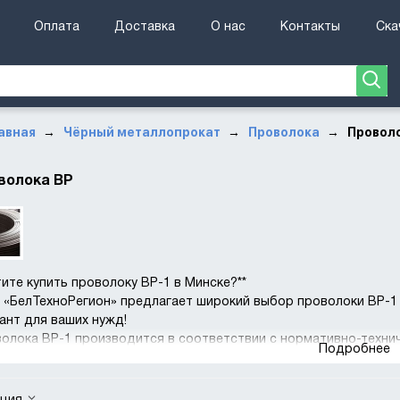
Оплата
Доставка
О нас
Контакты
Ска
авная
Чёрный металлопрокат
Проволока
Провол
→
→
→
волока ВР
тите купить проволоку ВР-1 в Минске?**
«БелТехноРегион» предлагает широкий выбор проволоки ВР-1
ант для ваших нужд!
олока ВР-1 производится в соответствии с нормативно-техн
Подробнее
дартами. Мы предлагаем конкурентные цены, а также выгодные
нтов.
еимущества и применение**