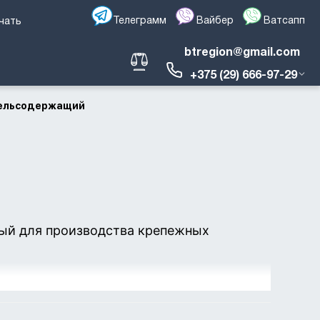
Телеграмм
Вайбер
Ватсапп
чать
btregion@gmail.com
+375 (29) 666-97-29
кельсодержащий
мый для производства крепежных
можете у нас.