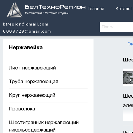
БелТехноРегион
Главная
Каталог
Металлопрокат & Металлоконструкции
btregion@gmail.com
6669729@gmail.com
Гл
Нержавейка
Шес
Лист нержавеющий
Труба нержавеющая
Шес
Круг нержавеющий
эле
Проволока
Куп
Шестигранник нержавеющий
никельсодержащий