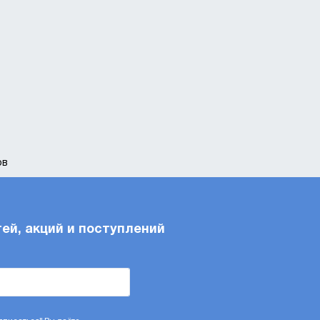
ика. Сколько метров в
ов
 2879-88)
Масса 1м, кг
тей, акций и поступлений
0,435
0,551
0,68
0,823
0,979
1,15