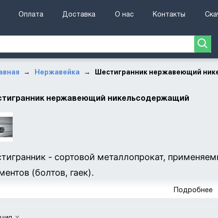
Оплата
Доставка
О нас
Контакты
Ска
авная
Нержавейка
Шестигранник нержавеющий ни
→
→
тигранник нержавеющий никельсодержащий
тигранник - сортовой металлопрокат, применяе
ментов (болтов, гаек).
Подробнее
ить шестигранник в Минске по оптовым ценам Вы 