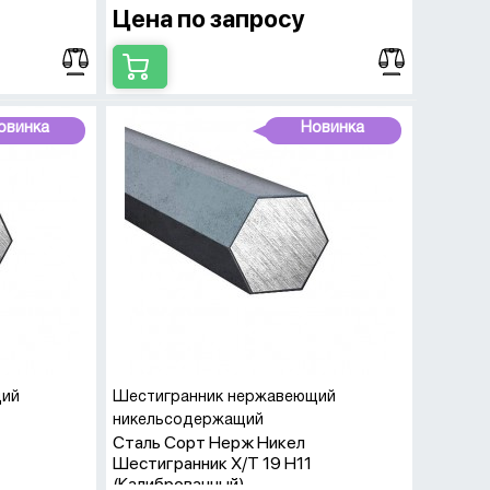
стального шестигранника производят
Цена по запросу
рые применяют в производстве станков,
овинка
Новинка
 углеродистой и легированной стали
озийная устойчивость. При производстве
чение.
гории:
щий
Шестигранник нержавеющий
никельсодержащий
Сталь Сорт Нерж Никел
Шестигранник Х/т 19 H11
(Калиброванный)