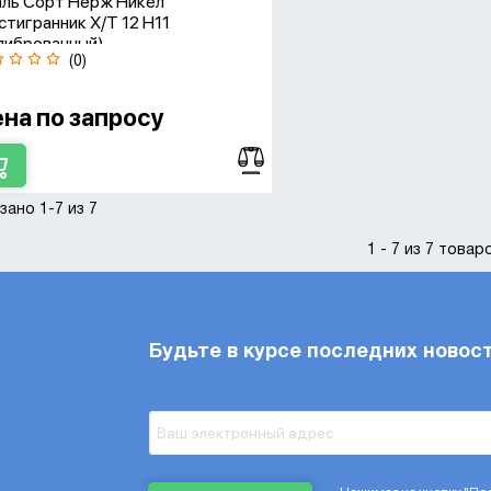
ль Сорт Нерж Никел
тигранник Х/т 12 H11
либрованный)
(0)
асса стального шестигранн
на по запросу
онне
зано 1-7 из 7
1 - 7 из 7 товар
асса шестигранника (ГОСТ
етр вписанного круга d, мм
Будьте в курсе последних новос