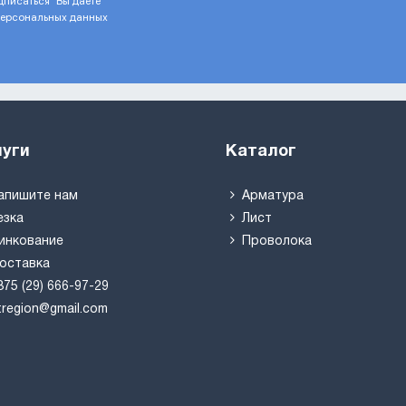
писаться" Вы даёте
1,33
 персональных данных
1,53
1,74
1,96
2,2
2,45
2,72
3
луги
Каталог
3,29
3,92
4,25
апишите нам
Арматура
4,59
езка
Лист
5,33
инкование
Проволока
6,12
оставка
6,96
375 (29) 666-97-29
7,86
tregion@gmail.com
8,81
9,82
10,88
11,99
14,95