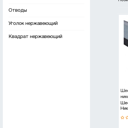
Поз
Ниж
Отводы
Уголок нержавеющий
Ш
Квадрат нержавеющий
Рез
Ш
Шес
Шес
мет
ник
Ше
рав
Ни
Это