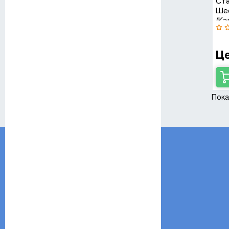
Ста
Шес
(Ка
М
Це
т
Пока
М
Диам
8
9
10
11
12
13