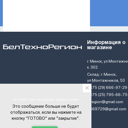
14
15
16
17
18
19
20
Информация о
21
БелТехноРегион
магазине
22
24
г. Минск, ул.Монтажни
25
к. 302
26
28
Склад: г. Минск,
30
ул.Монтажников, 53
×
32
+375 (29) 666-97-29
34
+375 (25) 795-66-75
36
Этот Веб-Сайт использует файлы cookie
btregion@gmail.com
38
Это сообщение больше не будет
6669729@gmail.com
40
отображаться, если вы нажмете на
42
кнопку "ГОТОВО" или "закрытие".
47
© ОДО «БелТехноРегион» . 2016-2024