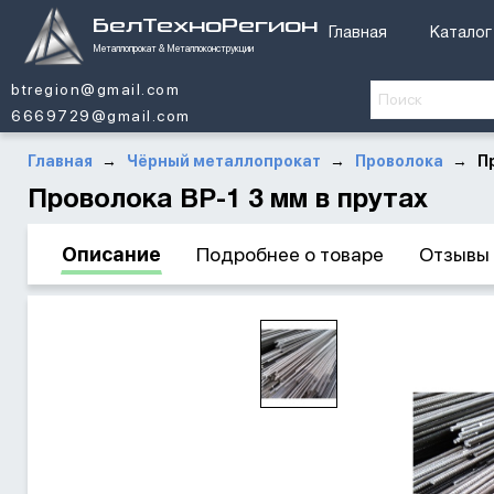
БелТехноРегион
Главная
Каталог
Металлопрокат & Металлоконструкции
btregion@gmail.com
6669729@gmail.com
Главная
Чёрный металлопрокат
Проволока
П
→
→
→
Проволока ВР-1 3 мм в прутах
Описание
Подробнее о товаре
Отзывы