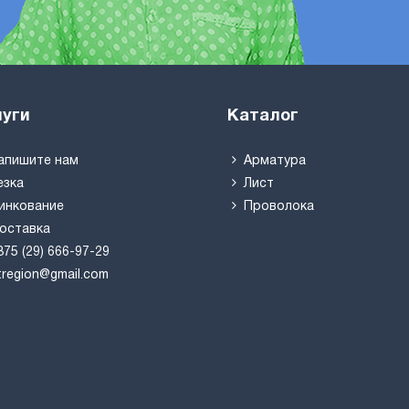
луги
Каталог
апишите нам
Арматура
езка
Лист
инкование
Проволока
оставка
375 (29) 666-97-29
tregion@gmail.com