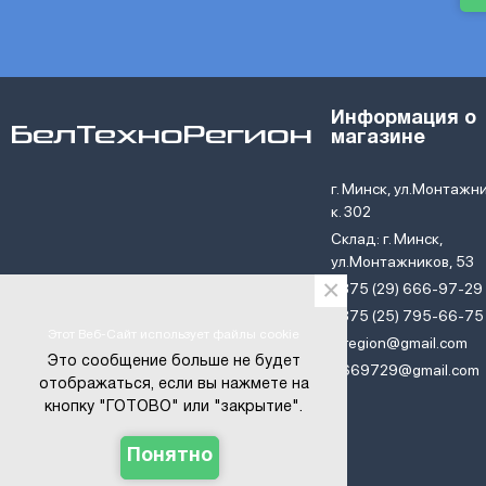
Информация о
БелТехноРегион
магазине
г. Минск, ул.Монтажни
к. 302
Склад: г. Минск,
ул.Монтажников, 53
×
+375 (29) 666-97-29
+375 (25) 795-66-75
Этот Веб-Сайт использует файлы cookie
btregion@gmail.com
Это сообщение больше не будет
6669729@gmail.com
отображаться, если вы нажмете на
кнопку "ГОТОВО" или "закрытие".
© ОДО «БелТехноРегион» . 2016-2024
Понятно