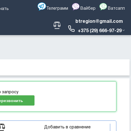
Телеграмм
Вайбер
Ватсапп
чать
btregion@gmail.com
+375 (29) 666-97-29
о запросу
ерезвонить
Добавить в сравнение