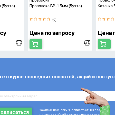
Проволока
Проволо
 (бухта)
Проволока ВР-1 5мм (бухта)
Катанка 
(0)
осу
Цена по запросу
Цена 
те в курсе последних новостей, акций и поступ
Нажимая на кнопку "Подписаться" Вы даёте
Подписаться
согласие на обработку персональных данных