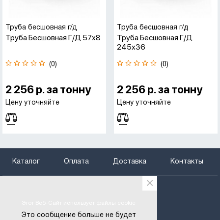
Труба бесшовная г/д
Труба бесшовная г/д
Труба Бесшовная Г/д 57х8
Труба Бесшовная Г/д
245х36
(0)
(0)
2 256 р. за тонну
2 256 р. за тонну
Цену уточняйте
Цену уточняйте
Каталог
Оплата
Доставка
Контакты
×
+375 (29) 666-97-29
+375 (25) 795-66-75
Этот Веб-Сайт использует файлы cookie
btregion@gmail.com
Это сообщение больше не будет