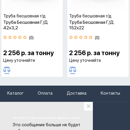
Труба бесшовная г/д
Труба бесшовная г/д
Труба Бесшовная Г/д
Труба Бесшовная Г/д
42х3,2
152х22
(0)
(0)
2 256 р. за тонну
2 256 р. за тонну
Цену уточняйте
Цену уточняйте
Каталог
Оплата
Доставка
Контакты
×
+375 (29) 666-97-29
+375 (25) 795-66-75
Этот Веб-Сайт использует файлы cookie
btregion@gmail.com
Это сообщение больше не будет