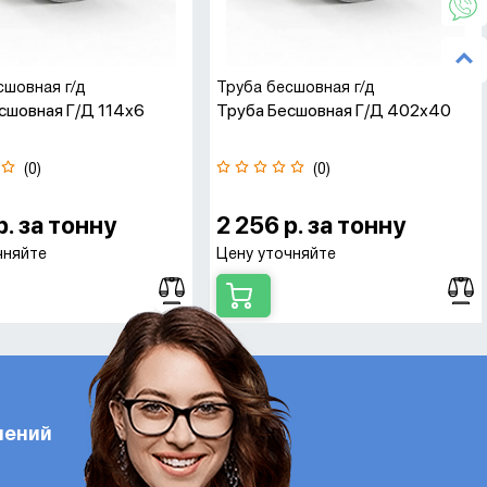
сшовная г/д
Труба бесшовная г/д
сшовная Г/д 114х6
Труба Бесшовная Г/д 402х40
(0)
(0)
р. за тонну
2 256 р. за тонну
чняйте
Цену уточняйте
лений