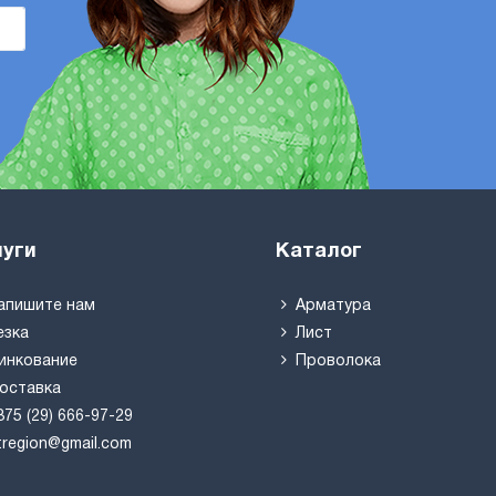
луги
Каталог
апишите нам
Арматура
езка
Лист
инкование
Проволока
оставка
375 (29) 666-97-29
tregion@gmail.com