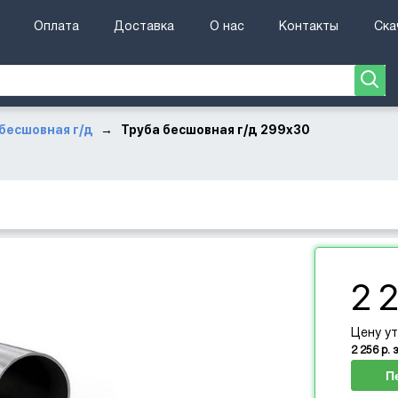
Оплата
Доставка
О нас
Контакты
Ска
бесшовная г/д
Труба бесшовная г/д 299х30
→
2 2
Цену у
2 256 р. 
П