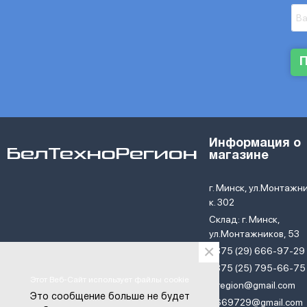
Информация о
БелТехноРегион
магазине
г. Минск, ул.Монтажни
к. 302
Склад: г. Минск,
ул.Монтажников, 53
×
+375 (29) 666-97-29
+375 (25) 795-66-75
Этот Веб-Сайт использует файлы cookie
btregion@gmail.com
Это сообщение больше не будет
6669729@gmail.com