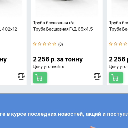
Труба бесшовная г/д
Труба бе
д 402х12
Труба Бесшовная Г/д 65х4,5
Труба Бе
(0)
нну
2 256 р. за тонну
2 256 
Цену уточняйте
Цену уто
те в курсе последних новостей, акций и поступ