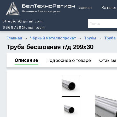
БелТехноРегион
Главная
Каталог
Металлопрокат & Металлоконструкции
btregion@gmail.com
6669729@gmail.com
Главная
Чёрный металлопрокат
Трубы
Труба 
→
→
→
Труба бесшовная г/д 299х30
Описание
Подробнее о товаре
Отзывы