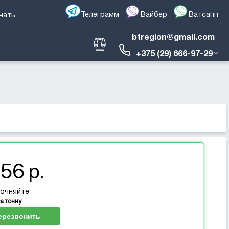
Телеграмм
Вайбер
Ватсапп
чать
btregion@gmail.com
+375 (29) 666-97-29
56 р.
точняйте
за тонну
ерезвонить