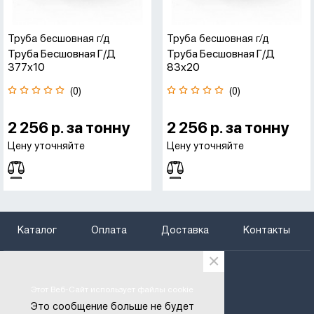
Труба бесшовная г/д
Труба бесшовная г/д
Труба Бесшовная Г/д
Труба Бесшовная Г/д
377х10
83х20
(0)
(0)
2 256 р. за тонну
2 256 р. за тонну
Цену уточняйте
Цену уточняйте
Каталог
Оплата
Доставка
Контакты
×
+375 (29) 666-97-29
+375 (25) 795-66-75
Этот Веб-Сайт использует файлы cookie
btregion@gmail.com
Это сообщение больше не будет