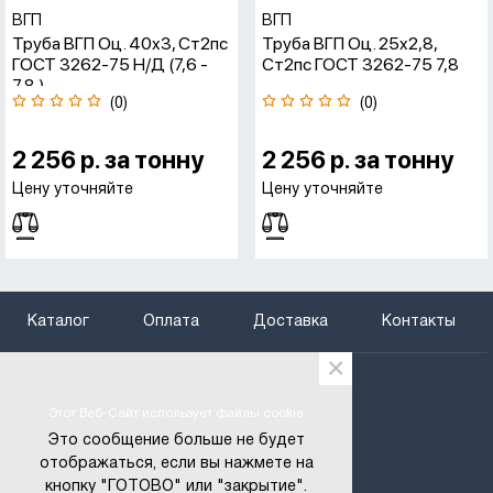
ВГП
ВГП
Труба ВГП Оц. 40x3, Ст2пс
Труба ВГП Оц. 25x2,8,
ГОСТ 3262-75 Н/д (7,6 -
Ст2пс ГОСТ 3262-75 7,8
7,8 )
(0)
(0)
2 256 р. за тонну
2 256 р. за тонну
Цену уточняйте
Цену уточняйте
Каталог
Оплата
Доставка
Контакты
×
+375 (29) 666-97-29
+375 (25) 795-66-75
Этот Веб-Сайт использует файлы cookie
btregion@gmail.com
Это сообщение больше не будет
отображаться, если вы нажмете на
6669729@gmail.com
кнопку "ГОТОВО" или "закрытие".