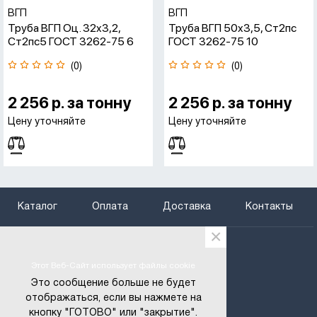
ВГП
ВГП
Труба ВГП Оц. 32x3,2,
Труба ВГП 50x3,5, Ст2пс
Ст2пс5 ГОСТ 3262-75 6
ГОСТ 3262-75 10
(0)
(0)
2 256 р. за тонну
2 256 р. за тонну
Цену уточняйте
Цену уточняйте
Каталог
Оплата
Доставка
Контакты
×
+375 (29) 666-97-29
+375 (25) 795-66-75
Этот Веб-Сайт использует файлы cookie
btregion@gmail.com
Это сообщение больше не будет
отображаться, если вы нажмете на
6669729@gmail.com
кнопку "ГОТОВО" или "закрытие".