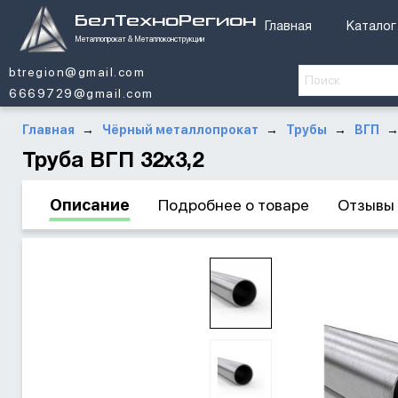
БелТехноРегион
Главная
Каталог
Металлопрокат & Металлоконструкции
btregion@gmail.com
6669729@gmail.com
Главная
Чёрный металлопрокат
Трубы
ВГП
→
→
→
Труба ВГП 32x3,2
Описание
Подробнее о товаре
Отзывы