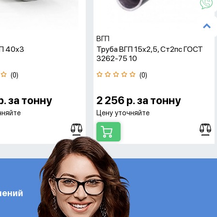
ВГП
П 40x3
Труба ВГП 15x2,5, Ст2пс ГОСТ
3262-75 10
(0)
(0)
р. за тонну
2 256 р. за тонну
чняйте
Цену уточняйте
лений