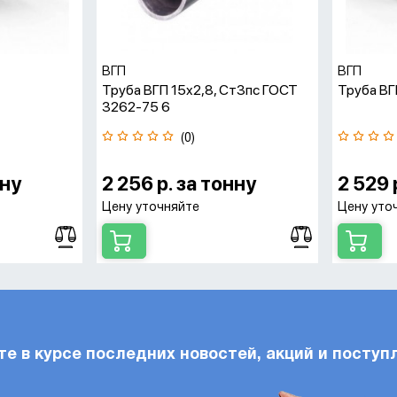
ВГП
ВГП
Труба ВГП 15x2,8, Ст3пс ГОСТ
Труба ВГ
3262-75 6
(0)
нну
2 256 р. за тонну
2 529 
Цену уточняйте
Цену уто
те в курсе последних новостей, акций и поступ