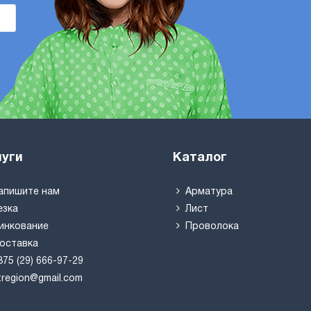
луги
Каталог
апишите нам
Арматура
езка
Лист
инкование
Проволока
оставка
375 (29) 666-97-29
tregion@gmail.com