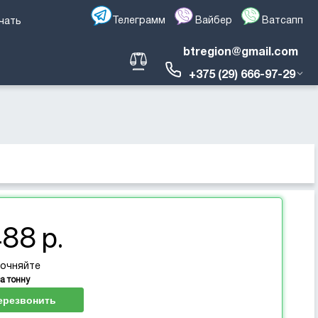
Телеграмм
Вайбер
Ватсапп
чать
btregion@gmail.com
+375 (29) 666-97-29
488 р.
точняйте
за тонну
ерезвонить