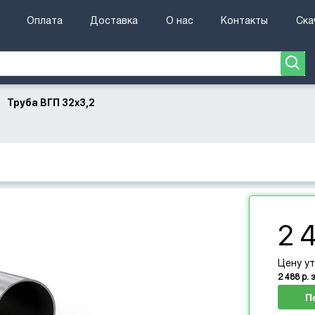
Оплата
Доставка
О нас
Контакты
Ска
Труба ВГП 32x3,2
→
2 
Цену у
2 488 р. 
П