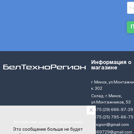
Информация о
БелТехноРегион
магазине
г. Минск, ул.Монтажни
к. 302
Склад: г. Минск,
ул.Монтажников, 53
×
+375 (29) 666-97-29
+375 (25) 795-66-75
Этот Веб-Сайт использует файлы cookie
btregion@gmail.com
Это сообщение больше не будет
6669729@gmail.com